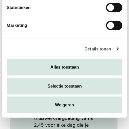
Statistieken
Bij 113 kennen we verschillende
onkostenvergoedingen
Marketing
Reiskosten woon-werkverkeer.
Werk je op kantoor, dan
ontvang je een volledige
vergoeding bij het gebruik van
Details tonen
openbaar vervoer. Bij het
gebruik van eigen vervoer
Alles toestaan
(fiets, brommer, auto etc.)
vergoeden we € 0,25 per
kilometer.
Selectie toestaan
Thuiswerkvergoeding. Bij 113
werken wij hybride. Je werkt
minimaal 50% van je werktijd
Weigeren
op kantoor. Je ontvangt een
thuiswerkvergoeding van €
2,45 voor elke dag die je