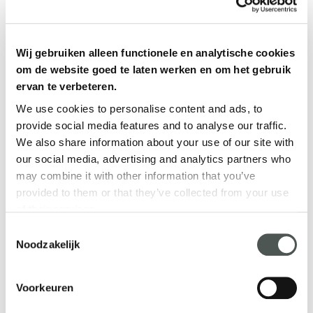
Naast een goed salaris, ontvang je
8,33% vakantietoeslag en 8,33%
Wij gebruiken alleen functionele en analytische cookies
eindejaarsuitkering. Je neemt deel
om de website goed te laten werken en om het gebruik
aan een solide pensioenregeling bij
ervan te verbeteren.
Pensioenfonds Zorg & Welzijn
We use cookies to personalise content and ads, to
(PFZW) en je hebt recht op jaarlijks
provide social media features and to analyse our traffic.
201 verlofuren, waarvan 35
We also share information about your use of our site with
levensfasebudget (LFB)-uren bij
our social media, advertising and analytics partners who
een fulltime dienstverband (36 uur
may combine it with other information that you’ve
per week).
provided to them or that they’ve collected from your use
of their services.
Consent
Noodzakelijk
Selection
Voorkeuren
Onkostenvergoeding